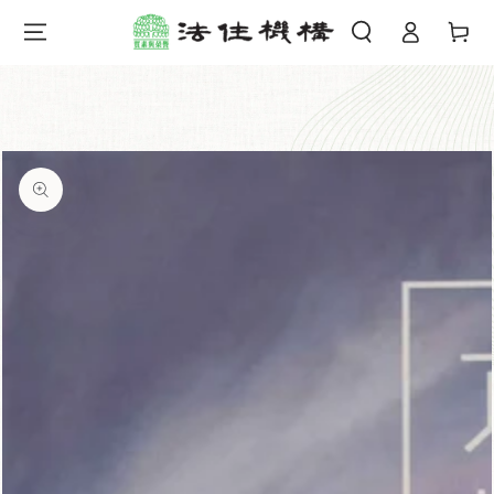
購
登
跳到內容
物
錄
車
跳轉到產品信息