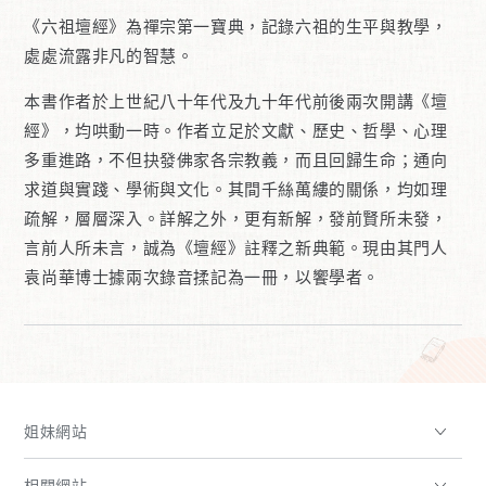
《六祖壇經》為禪宗第一寶典，記錄六祖的生平與教學，
處處流露非凡的智慧。
本書作者於上世紀八十年代及九十年代前後兩次開講《壇
經》，均哄動一時。作者立足於文獻、歷史、哲學、心理
多重進路，不但抉發佛家各宗教義，而且回歸生命；通向
求道與實踐、學術與文化。其間千絲萬縷的關係，均如理
疏解，層層深入。詳解之外，更有新解，發前賢所未發，
言前人所未言，誠為《壇經》註釋之新典範。現由其門人
袁尚華博士據兩次錄音揉記為一冊，以饗學者。
姐妹網站
相關網站