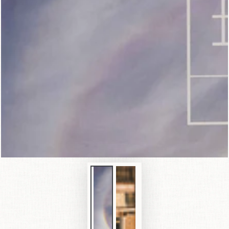
在
模
態
1
開
放
媒
體