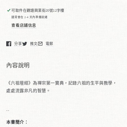
韜
韜
晦
晦
可取件在
觀塘興業街20號12字樓
講
講
通常會在 2-4 天內準備就緒
．
．
查看店鋪信息
《六
《六
祖
祖
分享
推文
電郵
在新窗口中打開。
在新窗口中打開。
在新窗口中打開。
壇
壇
經》
經》
(典
(典
內容說明
藏
藏
訂
訂
正
正
《六祖壇經》為禪宗第一寶典，記錄六祖的生平與教學，
版
版
處處流露非凡的智慧。
第
第
二
二
--
版)
版)
本書簡介：