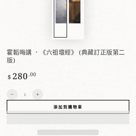
霍韜晦講 ．《六祖壇經》 (典藏訂正版第二
版)
280
正
.00
$
常
價
數
格
減
增
量
少
加
添加到購物車
數
數
量
量
霍
霍