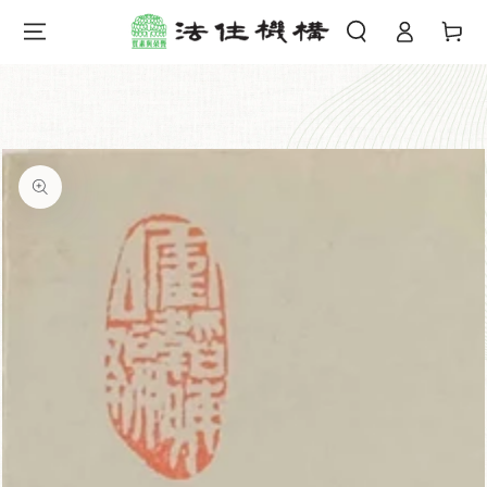
購
登
跳到內容
物
錄
車
跳轉到產品信息