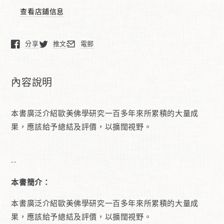
佛
佛
查看店鋪信息
學
學
研
研
究
究
分享
推文
電郵
在新窗口中打開。
在新窗口中打開。
在新窗口中打開。
小
小
史
史
內容說明
（譯）
（譯）
本書廣泛介紹歐美佛學研究一百多年來所累積的大量成
果，應該給予總結及評價，以擴闊視野。
--
本書簡介：
本書廣泛介紹歐美佛學研究一百多年來所累積的大量成
果，應該給予總結及評價，以擴闊視野。