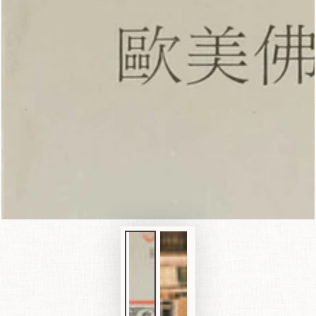
在
模
態
1
開
放
媒
體