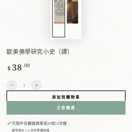
歐美佛學研究小史（譯）
38
正
.00
$
常
價
數
格
減
增
量
少
加
添加到購物車
數
數
立即購買
量
量
歐
歐
可取件在
觀塘興業街20號12字樓
美
美
通常會在 2-4 天內準備就緒