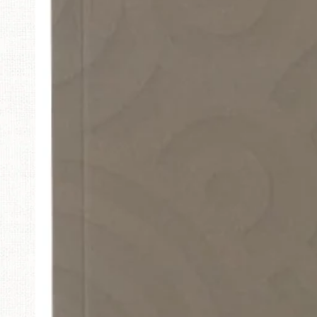
在
模
態
1
開
放
媒
體