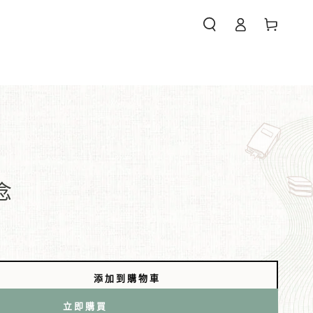
購
登
物
錄
車
們
念
添加到購物車
立即購買