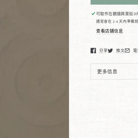
數
數
量
量
可取件在
觀塘興業街20
佛
佛
通常會在 2-4 天內準備
學
學
查看店鋪信息
核
核
心
心
分享
推文
電
在新窗口中打開。
在新窗口中打
在新
觀
觀
念
念
更多信息
查看圖片