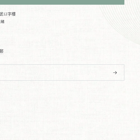
號12字樓
就緒
郵
開。
窗口中打開。