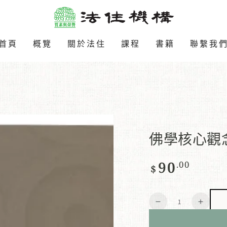
首頁
概覽
關於法住
課程
書籍
聯繫我
佛學核心觀
90
.00
正
$
常
價
數
格
減
增
量
少
加