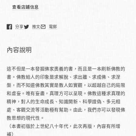
觀
觀
查看店鋪信息
的
的
哲
哲
學
學
分享
推文
電郵
在新窗口中打開。
在新窗口中打開。
在新窗口中打開。
(增
(增
刋
刋
內容說明
版)
版)
這不但是一本發掘佛家奧義的書，而且是一本刷新佛教的
書。佛教給人的印象是求解脫、求出離、求成佛、求涅
槃，而不知道佛教其實是教人如實觀，以超越自己的局限
和虛妄。唯有妄盡，真理方可以呈現。佛教這種求真理的
精神，對人的生命成長、知識開新、科學證偽、多元相
處、客觀交流等活動極有幫助。由此，我們亦可以發現佛
教思想的現代性。
（本書初版於上世紀八十年代，此次再版，內容有所增
補）