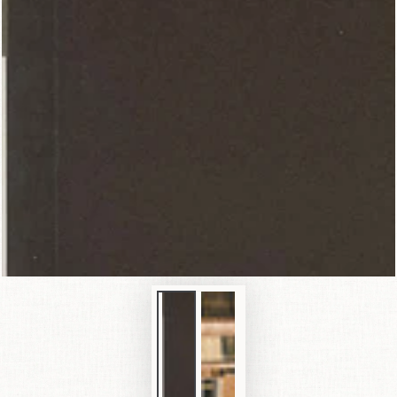
在
模
態
1
開
放
媒
體