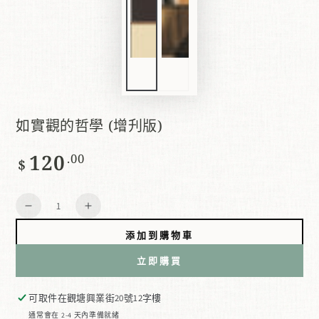
如實觀的哲學 (增刋版)
120
正
.00
$
常
價
數
格
減
增
量
少
加
添加到購物車
數
數
立即購買
量
量
如
如
可取件在
觀塘興業街20號12字樓
實
實
通常會在 2-4 天內準備就緒