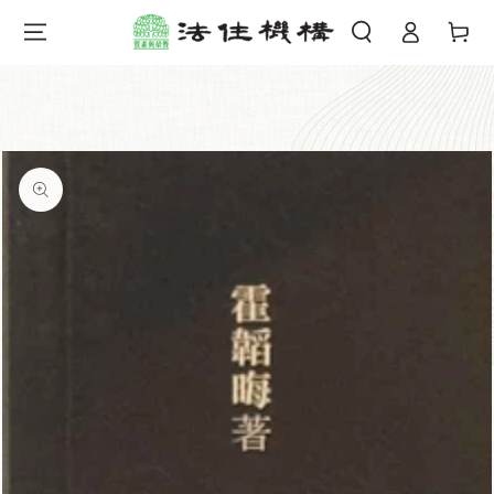
購
登
跳到內容
物
錄
車
跳轉到產品信息