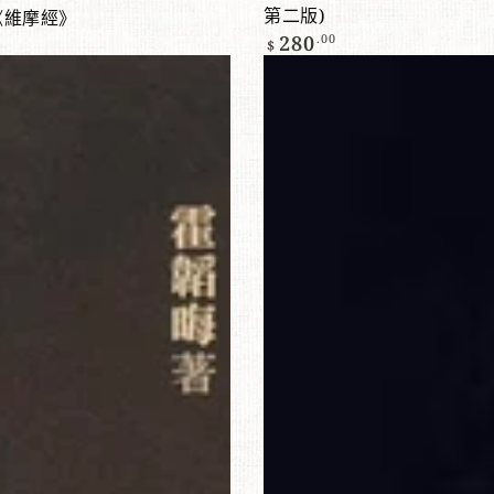
第二版)
《維摩經》
版)
正
280
.00
$
常
價
紫
格
微
斗
數
之
光
明
斗-
高
班
添加到購物車
查看產品