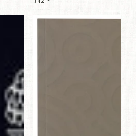
42
$
常
價
格
佛
學
核
心
觀
念