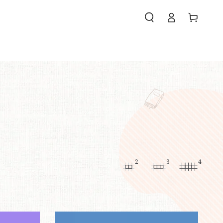
購
登
物
錄
車
們
2
3
4
喜