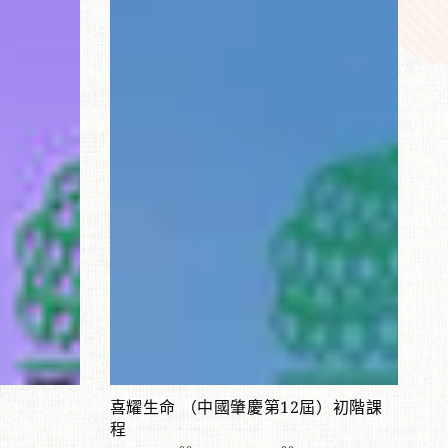
耀
生
命
（中
國
肇
慶
第
12
屆）
初
階
課
查看產品
程
喜耀生命 （中國肇慶第12屆）初階課
程
正