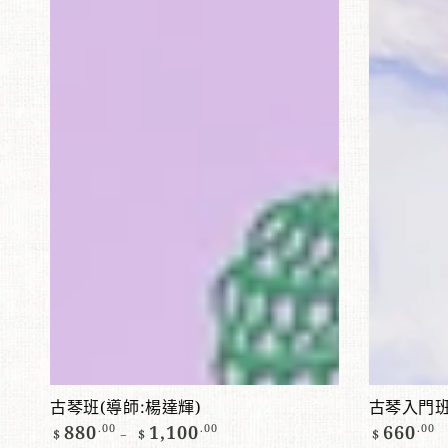
琴
琴
班
入
(導
門
師:
班
楊
（逢
達
星
輝)
期
五）
查看產品
古琴班(導師:楊達輝)
古琴入門
正
正
880
.00
1,100
.00
660
.00
$
$
$
常
常