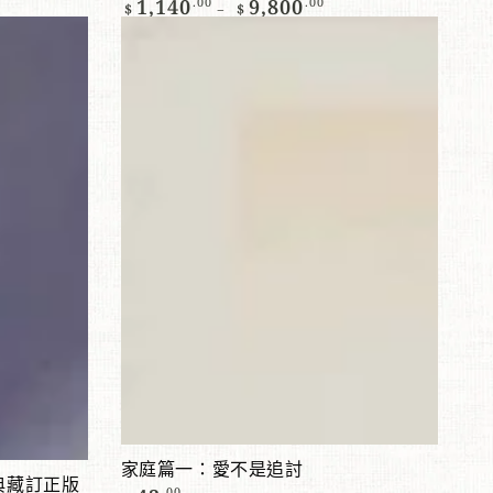
1,140
.00
9,800
.00
$
$
常
家
價
格
庭
篇
一：
愛
不
是
追
討
添加到購物車
家庭篇一：愛不是追討
典藏訂正版
正
.00