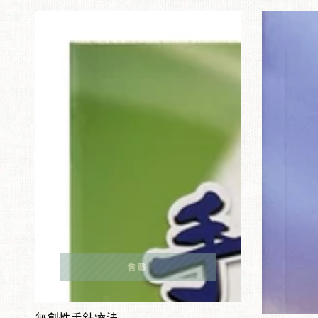
價
價
格
格
無
霍
創
韜
性
晦
手
講
針
《維
療
摩
法
經》
售罄