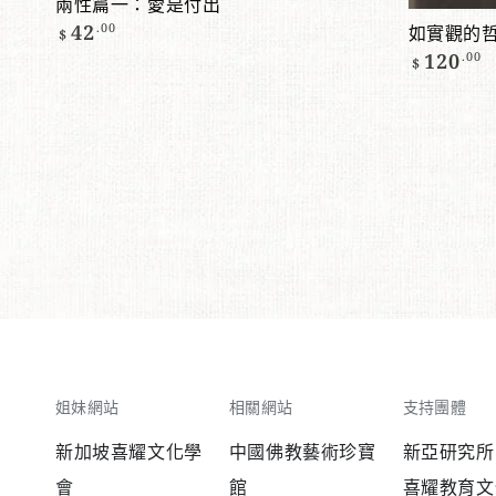
兩性篇一：愛是付出
正
42
.00
如實觀的哲
$
常
正
價
120
.00
$
常
格
價
格
姐妹網站
相關網站
支持團體
新加坡喜耀文化學
中國佛教藝術珍寶
新亞研究所
會
館
喜耀教育文