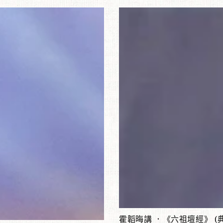
價
格
霍
韜
晦
講
．
《六
祖
壇
經》
(典
藏
訂
正
版
添加到購物車
第
添加到購物車
霍韜晦講 ．《六祖壇經》 (
二