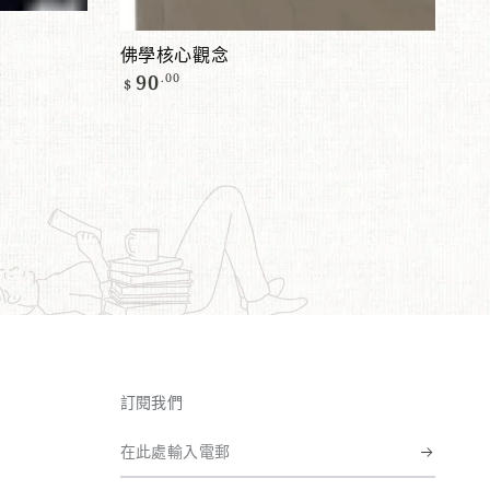
添加到購物車
佛學核心觀念
正
90
.00
$
常
價
格
訂閱我們
在
此