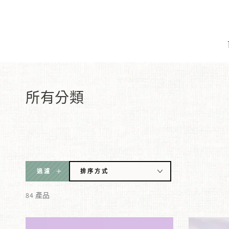
跳到內容
收
所有分類
藏:
過濾
排序方式
84 產品
古
古