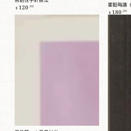
無創性手針療法
霍韜晦講
正
120
.00
$
常
正
180
.00
$
價
常
兩
如
格
價
格
性
實
篇
觀
一：
的
愛
哲
是
學
付
(增
出
刋
版)
添加到購物車