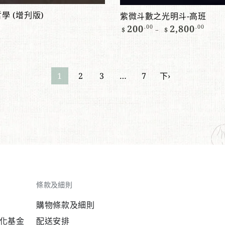
學 (增刋版)
紫微斗數之光明斗-高班
正
200
.00
2,800
.00
$
$
常
價
格
1
2
3
…
7
下›
條款及細則
購物條款及細則
化基金
配送安排