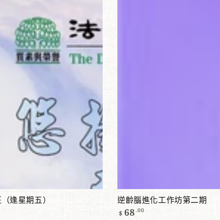
齡
腦
進
化
工
作
坊
第
二
期
添加到購物車
查看產品
逆齡腦進化工作坊第二期
班（逢星期五）
正
68
.00
$
常