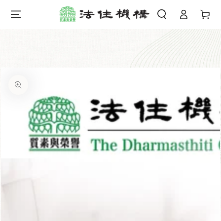
購
登
跳到內容
物
錄
車
跳轉到產品信息