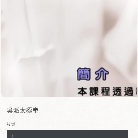
在
模
態
1
開
放
媒
體
吳派太極拳
月份
1