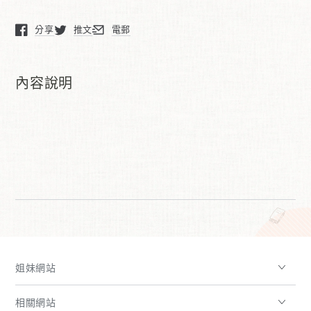
太
太
分享
推文
電郵
極
極
在新窗口中打開。
在新窗口中打開。
在新窗口中打開。
拳
拳
內容說明
姐妹網站
相關網站