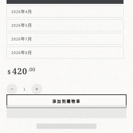
2026年4月
2026年5月
2026年7月
2026年8月
420
正
.00
$
常
價
數
格
減
增
量
少
加
添加到購物車
數
數
量
量
吳
吳
派
派