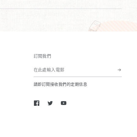
訂閱我們
在
此
請即訂閱接收我們的定期信息
處
輸
入
臉書
推特
優兔
電
郵