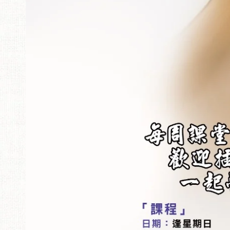
在
模
態
1
開
放
媒
體