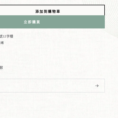
添加到購物車
立即購買
號12字樓
就緒
郵
開。
窗口中打開。