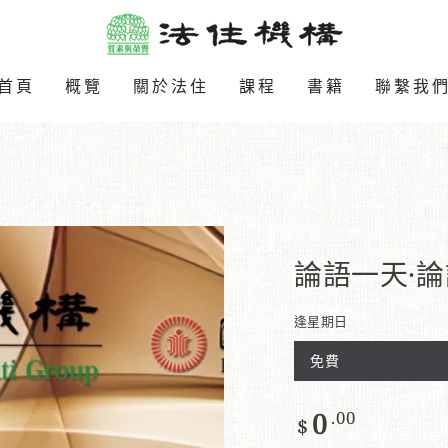
首頁
概覽
關於法住
課程
書籍
聯繫我
論語一天·
逢星期日
免費
0
.00
正
$
常