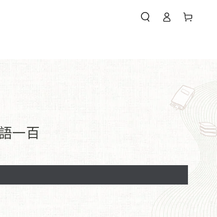
購
登
物
錄
車
們
論語一百