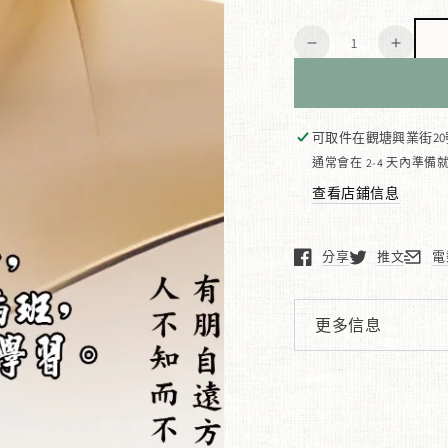
價
數
格
減
增
量
少
加
數
數
量
量
可取件在
觀塘興業街20
論
論
通常會在 2-4 天內準備
語
語
查看店鋪信息
一
一
天
天
分享
推文
電
·
·
在新窗口中打開。
在新窗口中打
在新
論
論
語
語
更多信息
查看圖片
一
一
百
百