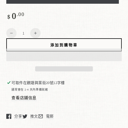
0
正
.00
$
常
價
數
格
減
增
量
少
加
添加到購物車
數
數
量
量
祈
祈
福
福
位
位
可取件在
觀塘興業街20號12字樓
通常會在 2-4 天內準備就緒
查看店鋪信息
分享
推文
電郵
在新窗口中打開。
在新窗口中打開。
在新窗口中打開。