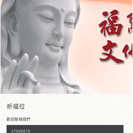
在
模
態
1
開
放
媒
體
祈福位
歡迎聯絡我們
27608878