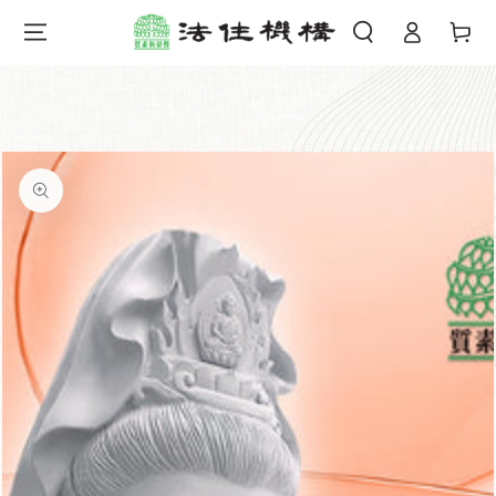
購
登
跳到內容
物
錄
車
跳轉到產品信息