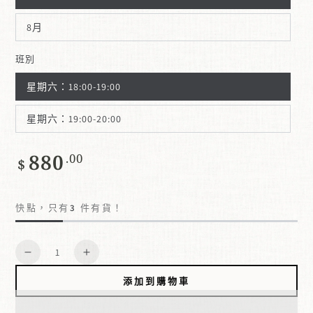
8月
班別
星期六：18:00-19:00
星期六：19:00-20:00
880
正
.00
$
常
價
格
快點，只有
3
件有貨！
數
減
增
量
少
加
添加到購物車
數
數