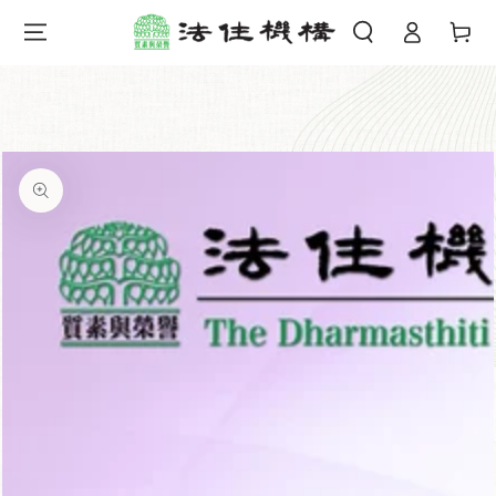
購
登
跳到內容
物
錄
車
跳轉到產品信息