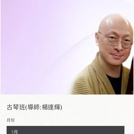
在
模
態
1
開
放
媒
體
古琴班(導師:楊達輝)
月份
7月