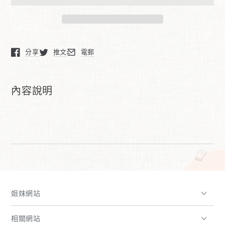
量
量
古
古
琴
琴
班
班
分享
推文
電郵
(導
(導
在新窗口中打開。
在新窗口中打開。
在新窗口中打開。
師:
師:
楊
楊
內容說明
達
達
輝)
輝)
姐妹網站
相關網站