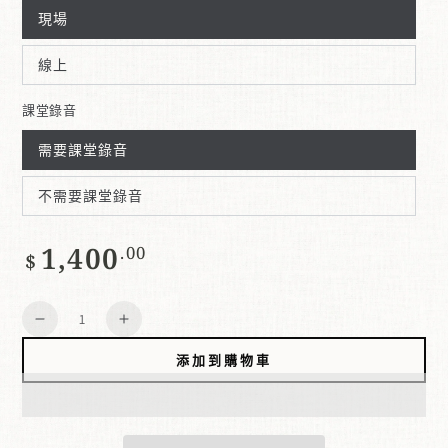
現場
線上
課堂錄音
需要課堂錄音
不需要課堂錄音
1,400
正
.00
$
常
價
數
格
減
增
量
少
加
添加到購物車
數
數
量
量
當
當