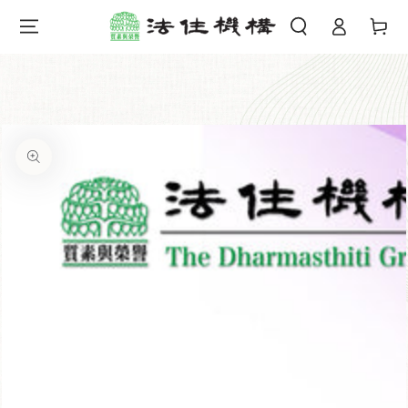
購
登
跳到內容
物
錄
車
跳轉到產品信息