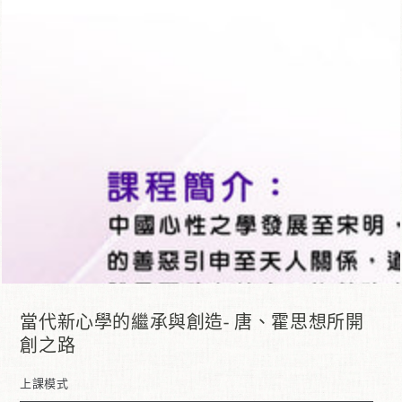
在
模
態
1
開
放
媒
體
當代新心學的繼承與創造- 唐、霍思想所開
創之路
上課模式