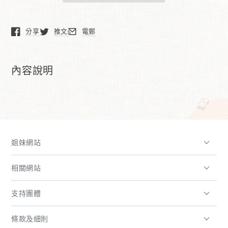
代
代
新
新
分享
推文
電郵
心
心
在新窗口中打開。
在新窗口中打開。
在新窗口中打開。
學
學
的
的
內容說明
繼
繼
承
承
與
與
創
創
造-
造-
唐、
唐、
姐妹網站
霍
霍
思
思
相關網站
想
想
所
所
支持團體
開
開
條款及細則
創
創