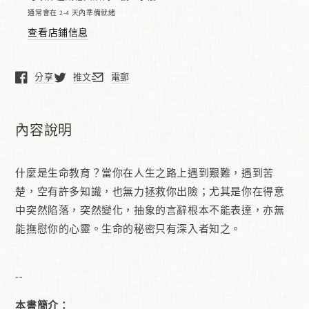
篇
篇
通常會在 2-4 天內準備就緒
三：
三：
查看店鋪信息
紥
紥
深
深
分享
推文
電郵
在新窗口中打開。
在新窗口中打開。
在新窗口中打開。
生
生
命
命
的
的
內容說明
根
根
什麼是生命教育？當你在人生之路上遇到艱難，遇到苦
楚，空有許多知識，也無力拯救你出險；尤其是你在得意
中突然陷落，突然變化，抽象的言辭根本不能表達，亦無
能撫慰你的心靈。生命的秘密只有深入者知之。
--
本書簡介：