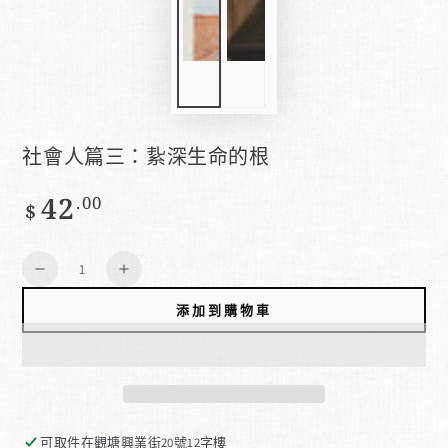
社會人篇三：紥深生命的根
42
正
.00
$
常
價
數
格
減
增
量
少
加
添加到購物車
數
數
量
量
社
社
會
會
人
人
可取件在
觀塘興業街20號12字樓