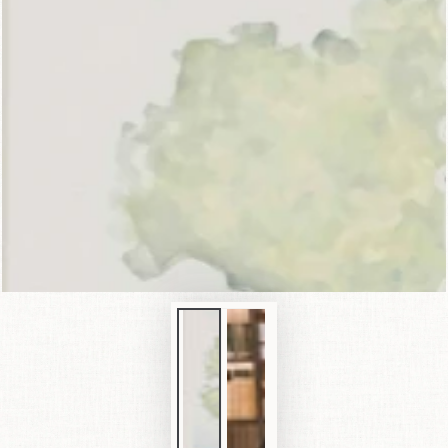
模
態
1
開
放
媒
體