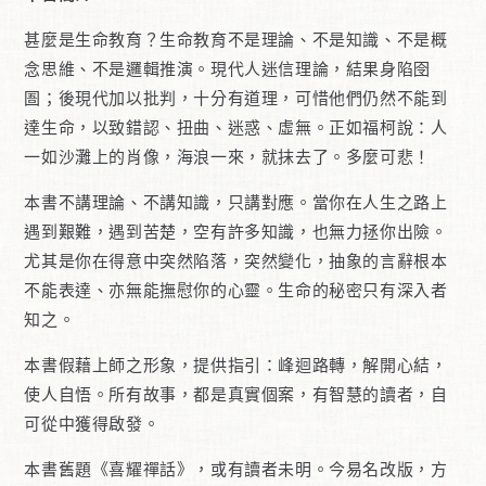
甚麼是生命教育？生命教育不是理論、不是知識、不是概
念思維、不是邏輯推演。現代人迷信理論，結果身陷囹
圄；後現代加以批判，十分有道理，可惜他們仍然不能到
達生命，以致錯認、扭曲、迷惑、虛無。正如福柯說：人
一如沙灘上的肖像，海浪一來，就抹去了。多麼可悲！
本書不講理論、不講知識，只講對應。當你在人生之路上
遇到艱難，遇到苦楚，空有許多知識，也無力拯你出險。
尤其是你在得意中突然陷落，突然變化，抽象的言辭根本
不能表達、亦無能撫慰你的心靈。生命的秘密只有深入者
知之。
本書假藉上師之形象，提供指引：峰迴路轉，解開心結，
使人自悟。所有故事，都是真實個案，有智慧的讀者，自
可從中獲得啟發。
本書舊題《喜耀禪話》，或有讀者未明。今易名改版，方