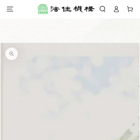
購
登
跳到內容
物
錄
車
跳轉到產品信息
在